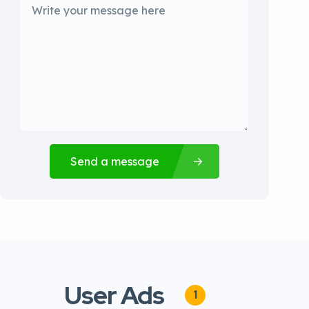
Send a message
User Ads
1